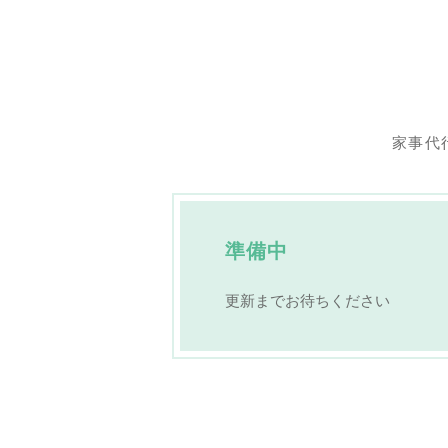
家事代
準備中
更新までお待ちください